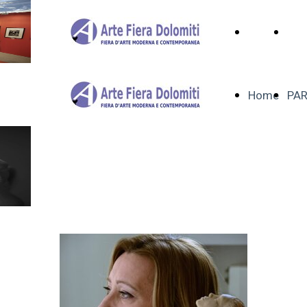
Home
PAR
Home
PAR
BETTY
GOBBO