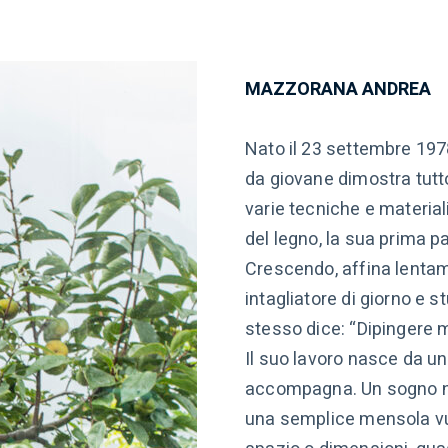
MAZZORANA ANDREA
Nato il 23 settembre 197
da giovane dimostra tutto i
varie tecniche e materiali
del legno, la sua prima p
Crescendo, affina lentam
intagliatore di giorno e s
stesso dice: “Dipingere m
Il suo lavoro nasce da u
accompagna. Un sogno nel
una semplice mensola vu