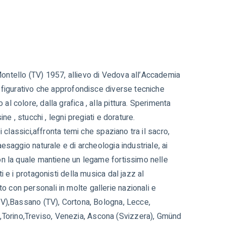
Montello (TV) 1957, allievo di Vedova all’Accademia
un figurativo che approfondisce diverse tecniche
al colore, dalla grafica , alla pittura. Sperimenta
sine , stucchi , legni pregiati e dorature.
 classici,affronta temi che spaziano tra il sacro,
paesaggio naturale e di archeologia industriale, ai
con la quale mantiene un legame fortissimo nelle
ti e i protagonisti della musica dal jazz al
o con personali in molte gallerie nazionali e
(TV),Bassano (TV), Cortona, Bologna, Lecce,
orino,Treviso, Venezia, Ascona (Svizzera), Gmünd